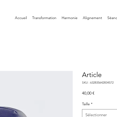
Accueil
Transformation
Harmonie
Alignement
Séan
Article
SKU : 632835642834572
Prix
40,00 €
Taille
*
Sélectionner