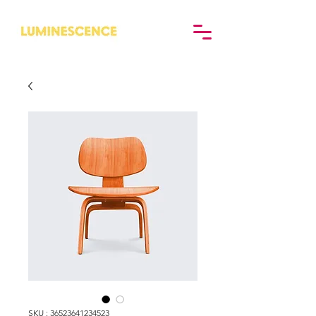
SKU : 36523641234523