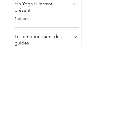
Yin Yoga : l'instant
présent
.
1 étape
Les émotions sont des
guides
.
1 étape
Yoga Flow: libérer les
mémoires
.
1 étape
Afficher plus
Prix